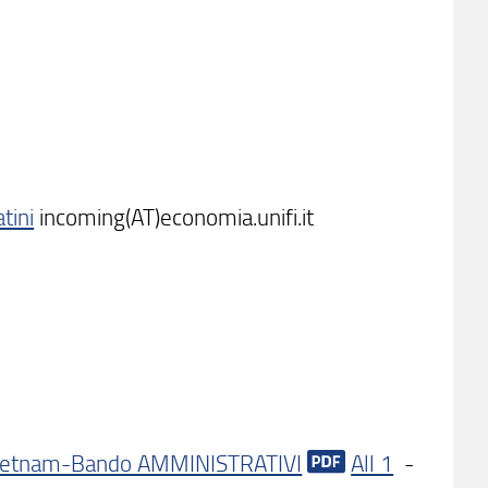
tini
incoming(AT)economia.unifi.it
ietnam-Bando AMMINISTRATIVI
All 1
-