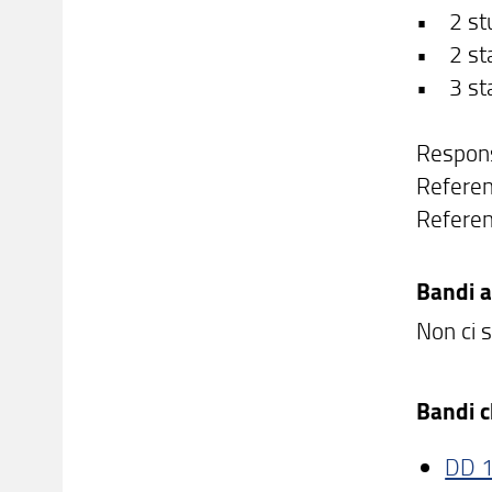
• 2 stu
• 2 sta
• 3 sta
Respons
Referen
Referen
Bandi a
Non ci s
Bandi c
DD 1