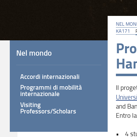
NEL MON
KA171
Pro
Nel mondo
Han
Accordi internazionali
Programmi di mobilità
Il proge
internazionale
Univers
Visiting
and Ban
Professors/Scholars
Entro la
• 4 stu