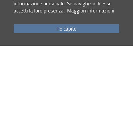
informazione personale. Se navighi su di esso
accetti la loro presenza.
Maggiori informazioni
Ho capito
Centri di ricerca
GIX
Centro di Ricerca Giochi per il Cambiamento Sociale