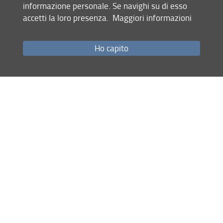
informazione personale. Se navighi su di esso
accetti la loro presenza.
Maggiori informazioni
Ho capito
Centri di ricerca
GIX
Centro di Ricerca Giochi per il Cambiamento Sociale