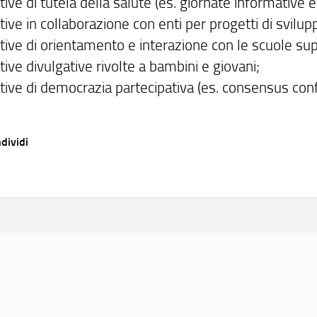
ative di tutela della salute (es. giornate informative 
ative in collaborazione con enti per progetti di svilu
ative di orientamento e interazione con le scuole sup
ative divulgative rivolte a bambini e giovani;
ative di democrazia partecipativa (es. consensus conf
dividi