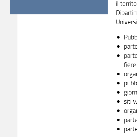
il terri
Diparti
Universi
Pubbl
parte
parte
fiere
organ
pubbl
gior
siti 
organ
part
part