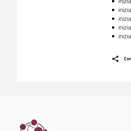
inizi
inizi
inizi
inizi
inizi
Con