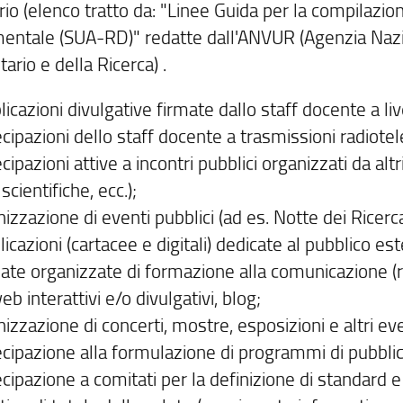
torio (elenco tratto da: "Linee Guida per la compilaz
mentale (SUA-RD)" redatte dall'ANVUR (Agenzia Nazi
tario e della Ricerca) .
icazioni divulgative firmate dallo staff docente a li
cipazioni dello staff docente a trasmissioni radiotele
cipazioni attive a incontri pubblici organizzati da altri
 scientifiche, ecc.);
izzazione di eventi pubblici (ad es. Notte dei Ricerc
icazioni (cartacee e digitali) dedicate al pubblico es
nate organizzate di formazione alla comunicazione (ri
web interattivi e/o divulgativi, blog;
izzazione di concerti, mostre, esposizioni e altri even
ecipazione alla formulazione di programmi di pubblic
ecipazione a comitati per la definizione di standard 