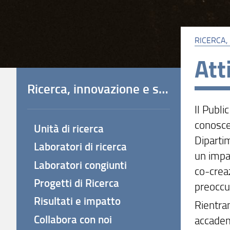
RICERCA,
Att
Ricerca, innovazione e società
Il Publ
conoscen
Unità di ricerca
Dipartim
Laboratori di ricerca
un impat
Laboratori congiunti
co-creaz
Progetti di Ricerca
preoccup
Risultati e impatto
Rientran
Collabora con noi
accademi