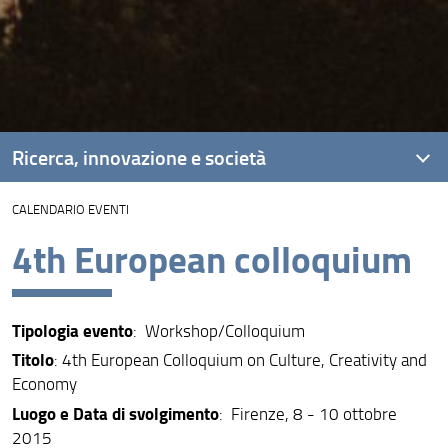
Ricerca, innovazione e società
CALENDARIO EVENTI
Unità di ricerca
4th European colloquium
Laboratori di ricerca
Laboratori congiunti
Tipologia evento
: Workshop/Colloquium
Progetti di Ricerca
Titolo
: 4th European Colloquium on Culture, Creativity and
Risultati e impatto
Economy
Luogo e Data di svolgimento
: Firenze, 8 - 10 ottobre
Collabora con noi
2015