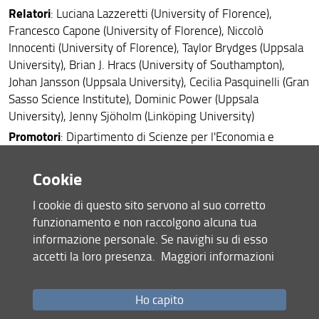
Relatori
: Luciana Lazzeretti (University of Florence),
Francesco Capone (University of Florence), Niccolò
Innocenti (University of Florence), Taylor Brydges (Uppsala
University), Brian J. Hracs (University of Southampton),
Johan Jansson (Uppsala University), Cecilia Pasquinelli (Gran
Sasso Science Institute), Dominic Power (Uppsala
University), Jenny Sjöholm (Linköping University)
Promotori
: Dipartimento di Scienze per l'Economia e
l'Impresa - Università degli Studi di Firenze (Local
Conference Organizer), Department of Social and Economic
Cookie
Geography, Uppsala University, Sweden (Colloquium Series
I cookie di questo sito servono al suo corretto
Organizers)
funzionamento e non raccolgono alcuna tua
Modalità di partecipazione
: chiusa, selezione partecipanti
informazione personale. Se navighi su di esso
effettuata dall'Univeristà di Uppsala
accetti la loro presenza.
Maggiori informazioni
Locandina
Ho capito
Condividi