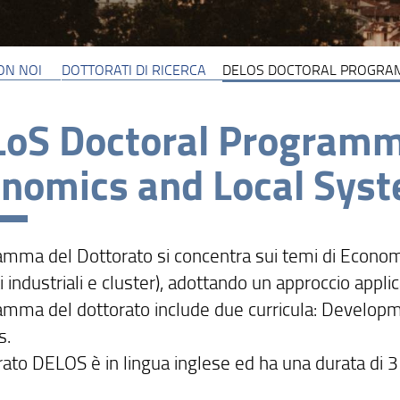
ON NOI
DOTTORATI DI RICERCA
DELOS DOCTORAL PROGRAM
oS Doctoral Programm
nomics and Local Sys
ramma del Dottorato si concentra sui temi di Econom
ti industriali e cluster), adottando un approccio appli
ramma del dottorato include due curricula: Develo
s.
rato DELOS è in lingua inglese ed ha una durata di 3