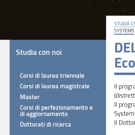
STUDIA C
SYSTEMS
DEL
Studia con noi
Eco
Corsi di laurea triennale
Corsi di laurea magistrale
Il prog
(distret
Master
Il prog
Corsi di perfezionamento e
System
di aggiornamento
Il Dotto
Dottorati di ricerca