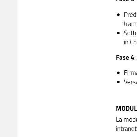
Pred
trami
Sotto
in C
Fase 4
:
Firma
Versa
MODUL
La modul
intranet