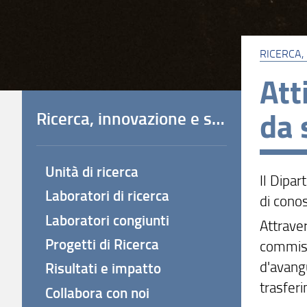
RICERCA,
Att
da 
Ricerca, innovazione e società
Unità di ricerca
Il Dipa
Laboratori di ricerca
di cono
Laboratori congiunti
Attraver
Progetti di Ricerca
commiss
d'avangu
Risultati e impatto
trasfer
Collabora con noi