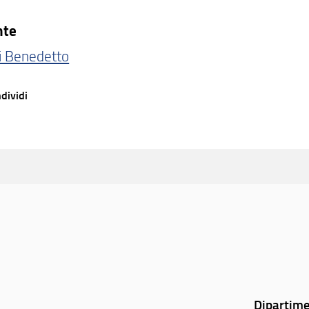
nte
i Benedetto
dividi
Dipartime