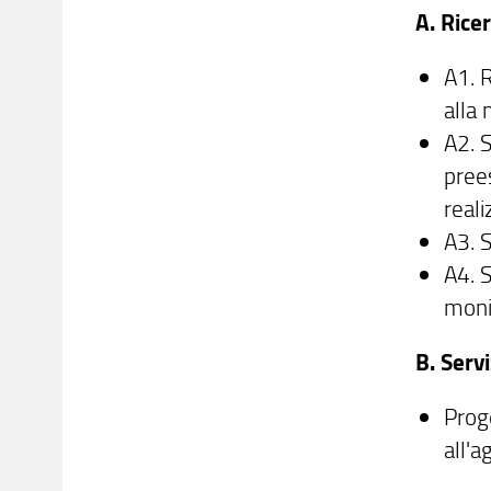
A. Rice
A1. R
alla 
A2. 
prees
reali
A3. S
A4. S
moni
B. Serv
Proge
all'a