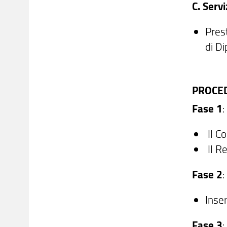
C. Servi
Prest
di Di
PROCE
Fase 1
:
Il C
Il Re
Fase 2
:
Inse
Fase 3
: