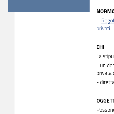
NORMA
-
Regol
privati 
CHI
La stipu
- un do
privata
- dirett
OGGET
Possono 