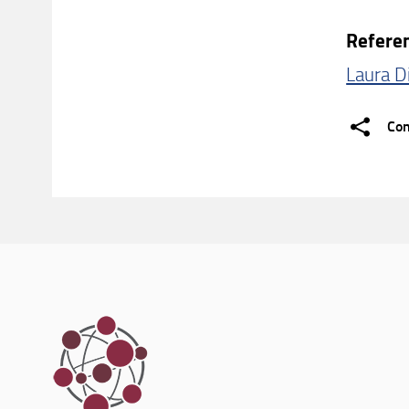
Refere
Laura D
Con