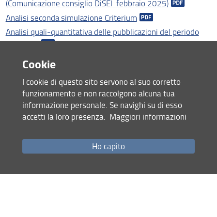
(Comunicazione consiglio DiSEI febbraio 2025)
Area riservata
Analisi seconda simulazione Criterium
Analisi quali-quantitativa delle pubblicazioni del periodo
2020-23
Analisi quali-quantitativa delle pubblicazioni del periodo
Cookie
2020-22
I cookie di questo sito servono al suo corretto
funzionamento e non raccolgono alcuna tua
informazione personale. Se navighi su di esso
Condividi
accetti la loro presenza.
Maggiori informazioni
ultimo aggiornamento
Ho capito
10.06.2026