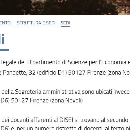
MENTO
STRUTTURA E SEDI
SEDI
i
legale del Dipartimento di Scienze per l'Economia e 
e Pandette, 32 (edificio D1) 50127 Firenze (zona Nov
ci della Segreteria amministrativa sono ubicati invece
io D6) 50127 Firenze (zona Novoli)
ci dei docenti afferenti al DISEI si trovano al secondo
o D6) e, per un numero ristretto di docenti, al terzo p