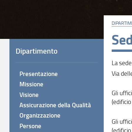
DIPARTI
Sed
Dipartimento
La sede 
Via dell
Presentazione
Missione
Gli uffi
Visione
(edific
Assicurazione della Qualità
Organizzazione
Gli uffi
Persone
(edifici