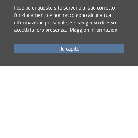
will be decided with the restaurant at the moment
I cookie di questo sito servono al suo corretto
funzionamento e non raccolgono alcuna tua
Condividi
informazione personale. Se navighi su di esso
accetti la loro presenza.
Maggiori informazioni
Ho capito
Mappa del sito
RSS feed