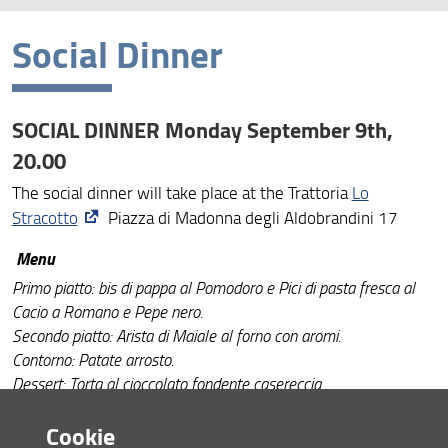
Social Dinner
Program
Venue
SOCIAL DINNER Monday September 9th,
Multimedia
20.00
The social dinner will take place at the Trattoria
Lo
Social Dinner
Stracotto
Piazza di Madonna degli Aldobrandini 17
Menu
Primo piatto: bis di pappa al Pomodoro e Pici di pasta fresca al
Cacio a Romano e Pepe nero.
Secondo piatto: Arista di Maiale al forno con aromi.
Contorno: Patate arrosto.
Dessert: Torta al cioccolato fondente casereccia.
Bevande: acqua Minerale, 1/4 vino della casa e caffè espresso.
Cookie
Specific dietary needs (vegetarian/vegan/food allergies)