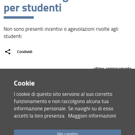
per studenti
Visione
Assicurazione della Qualità
Non sono presenti incentivi o agevolazioni rivolte agli
Organizzazione
studenti
Persone
Condividi
Struttura e sedi
ultimo aggiornamento
Bandi e avvisi
07.05.2026
Cookie
Area riservata
I cookie di questo sito servono al suo corretto
funzionamento e non raccolgono alcuna tua
informazione personale. Se navighi su di esso
accetti la loro presenza.
Maggiori informazioni
Ho capito