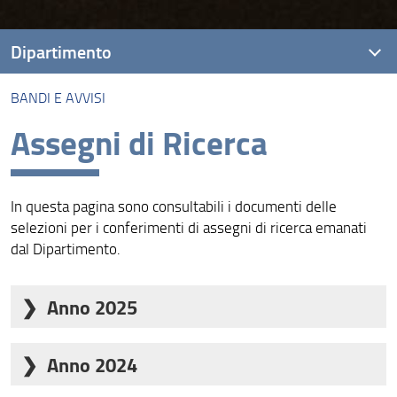
Dipartimento
BANDI E AVVISI
Presentazione
Assegni di Ricerca
Missione
Visione
In questa pagina sono consultabili i documenti delle
Assicurazione della Qualità
selezioni per i conferimenti di assegni di ricerca emanati
dal Dipartimento.
Organizzazione
Persone
Anno 2025
Struttura e sedi
Selezione per titoli e colloquio per il conferimento di n. 1
assegno di ricerca dal titolo: "Il contributo delle
Anno 2024
Bandi e avvisi
indicazioni geografiche allo sviluppo territoriale e alla
Selezione per titoli e colloquio per il conferimento di n. 1