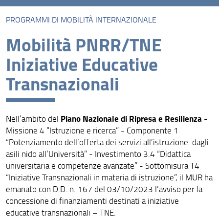
PROGRAMMI DI MOBILITÀ INTERNAZIONALE
Accordi internazionali
Mobilità PNRR/TNE
Programmi di mobilità internazionale
Iniziative Educative
Visiting Professors/Scholars
Transnazionali
Piano Nazionale di Ripresa e Resilienza
Nell’ambito del
-
Missione 4 “Istruzione e ricerca” - Componente 1
“Potenziamento dell’offerta dei servizi all’istruzione: dagli
asili nido all’Università” - Investimento 3.4 “Didattica
universitaria e competenze avanzate” - Sottomisura T4
“Iniziative Transnazionali in materia di istruzione”, il MUR ha
emanato con D.D. n. 167 del 03/10/2023 l’avviso per la
concessione di finanziamenti destinati a iniziative
educative transnazionali – TNE.