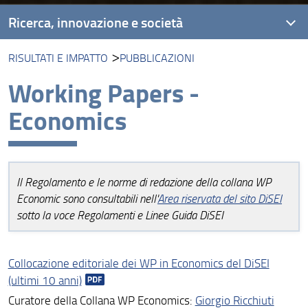
Ricerca, innovazione e società
RISULTATI E IMPATTO
PUBBLICAZIONI
Unità di ricerca
Working Papers -
Laboratori di ricerca
Economics
Laboratori congiunti
Progetti di Ricerca
Risultati e impatto
Il Regolamento e le norme di redazione della collana WP
Economic sono consultabili nell'
Area riservata del sito DiSEI
Collabora con noi
sotto la voce Regolamenti e Linee Guida DiSEI
Collocazione editoriale dei WP in Economics del DiSEI
(ultimi 10 anni)
Curatore della Collana WP Economics:
Giorgio Ricchiuti