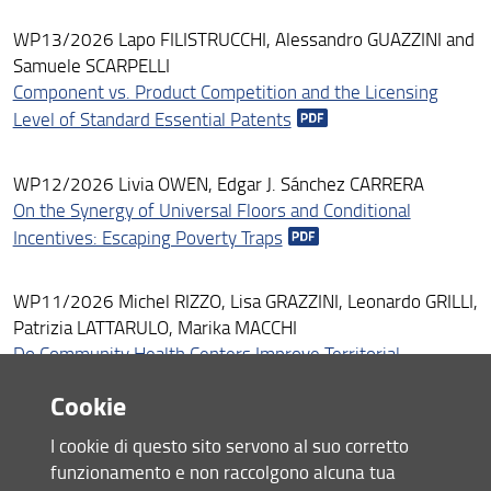
WP13/2026 Lapo FILISTRUCCHI, Alessandro GUAZZINI and
Samuele SCARPELLI
Component vs. Product Competition and the Licensing
Level of Standard Essential Patents
WP12/2026 Livia OWEN, Edgar J. Sánchez CARRERA
On the Synergy of Universal Floors and Conditional
Incentives: Escaping Poverty Traps
WP11/2026 Michel RIZZO, Lisa GRAZZINI, Leonardo GRILLI,
Patrizia LATTARULO, Marika MACCHI
Do Community Health Centers Improve Territorial
Healthcare?
Cookie
WP10/2026 Tulia GATTONE, Donato ROMANO, Luca
I cookie di questo sito servono al suo corretto
TIBERTI
funzionamento e non raccolgono alcuna tua