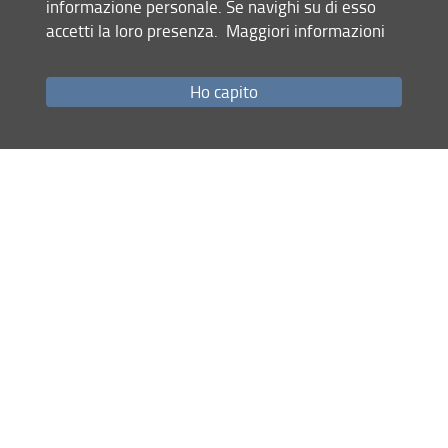
Pathways of Climate Variability, Agricultural Performance,
informazione personale. Se navighi su di esso
and Conflict: A Machine Learning Approach to Complex
accetti la loro presenza.
Maggiori informazioni
Dependencies
Ho capito
WP09/2026 Federico INNOCENTI, Nicola DONI, Domenico
MENICUCCI
Information Design and Entry in Auctions
WP08/2026 Giordana SABELLA, Tulia GATTONE, Donato
ROMANO, Luca TIBERTI
Climatic Shocks and Conflicts Across Agricultural
Livelihoods and Agrarian Contexts: Evidence from West
Africa
WP07/2026 Chiara LIVORNO, Luca TIBERTI
Drought, Kinship, and Conflict in West Africa